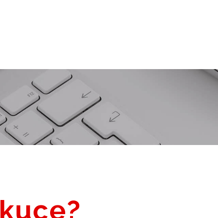
kuce?