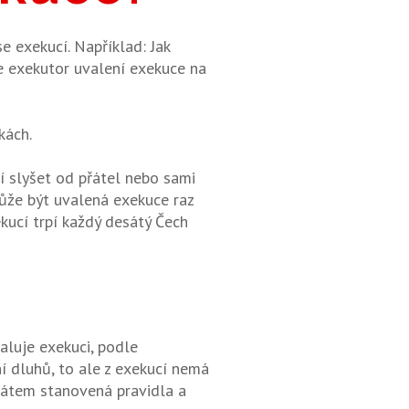
 exekucí. Například: Jak
e exekutor uvalení exekuce na
kách.
í slyšet od přátel nebo sami
ůže být uvalená exekuce raz
ekucí trpí každý desátý Čech
valuje exekuci, podle
í dluhů, to ale z exekucí nemá
tátem stanovená pravidla a