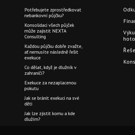
Odku
Potřebujete
zprostředkovat
nebankovní
půjčku?
Fina
Konsolidaci
všech
půjček
může
zajistit
NEXTA
Výku
Consulting
hot
Každou
půjčku
dobře
zvažte,
Řeše
ať
nemusíte
následně
řešit
exekuce
Kons
Co
dělat,
když
je
dlužník
v
zahraničí?
Exekuce
za
nezaplacenou
pokutu
Jak
se
bránit
exekuci
na
své
děti
Jak
lze
zjistit
komu
a
kde
dlužím?