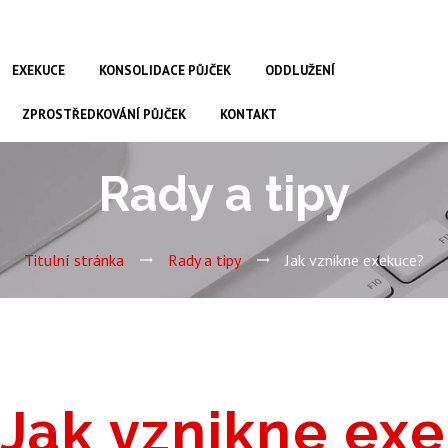
EXEKUCE
KONSOLIDACE PŮJČEK
ODDLUŽENÍ
ZPROSTŘEDKOVÁNÍ PŮJČEK
KONTAKT
Rady a tipy
Titulní stránka
Rady a tipy
Jak vznikne exekuce?
Jak
vznikne
exe