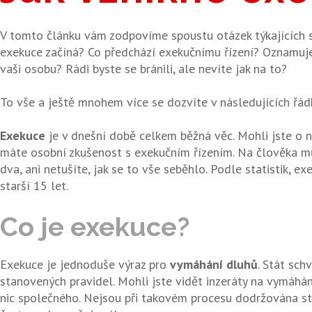
V tomto článku vám zodpovíme spoustu otázek týkajících se
exekuce začíná? Co předchází exekučnímu řízení? Oznamuj
vaši osobu? Rádi byste se bránili, ale nevíte jak na to?
To vše a ještě mnohem více se dozvíte v následujících řád
Exekuce
je v dnešní době celkem běžná věc. Mohli jste o n
máte osobní zkušenost s exekučním řízením. Na člověka m
dva, ani netušíte, jak se to vše seběhlo. Podle statistik, ex
starší 15 let.
Co
je
exekuce?
Exekuce je jednoduše výraz pro
vymáhání dluhů
. Stát sch
stanovených pravidel. Mohli jste vidět inzeráty na vymáhán
nic společného. Nejsou při takovém procesu dodržována s