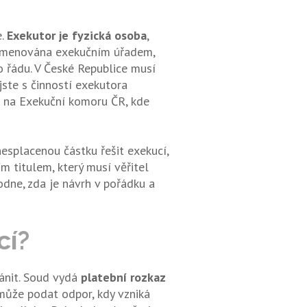
e.
Exekutor je fyzická osoba
,
e jmenována exekučním úřadem,
o řádu. V České Republice musí
ste s činností exekutora
it na Exekuční komoru ČR, kde
esplacenou částku řešit exekucí,
m titulem, který musí věřitel
dne, zda je návrh v pořádku a
cí?
ánit. Soud vydá
platební rozkaz
může podat odpor, kdy vzniká