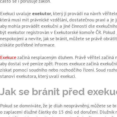
často se i porušuje zákon.
Exekuci uvaluje
exekutor
, který ji provádí na návrh věřitel
která musí mít právnické vzdělání, dostatečnou praxi a j
aby mohla provádět exekuční a jiné činnosti dle exekučníh
být exekutor registrován v Exekutorské komoře ČR. Pokud j
nespokojeni a nevíte, jak se bránit, můžete se právě obrát
získáte potřebné informace.
Exekuce
začíná nesplaceným dluhem. Právě věřitel začíná n
aby dostal své peníze zpět. Proces exekuce začíná exekuční
získat pomocí soudního nebo rozhodčího řízení. Soud rozho
stanoví exekutora, který uvalí exekuci.
Jak
se
bránit
před
exeku
Pokud se domníváte, že je dluh neoprávněný, můžete se br
o zaplacení dlužné částky do 15 dnů od doručení. Dlužník 