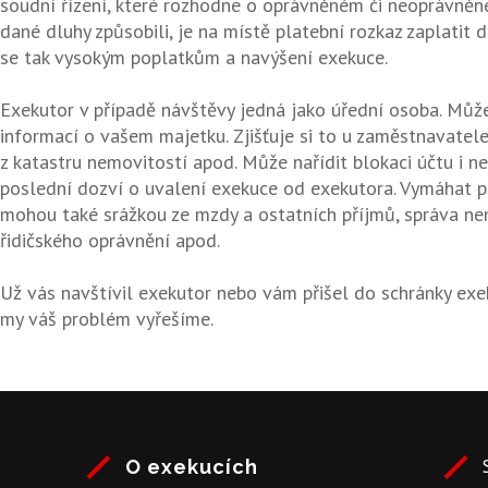
soudní řízení, které rozhodne o oprávněném či neoprávněné
dané dluhy způsobili, je na místě platební rozkaz zaplatit
se tak vysokým poplatkům a navýšení exekuce.
Exekutor v případě návštěvy jedná jako úřední osoba. Můž
informací o vašem majetku. Zjišťuje si to u zaměstnavatele,
z katastru nemovitostí apod. Může nařídit blokaci účtu i ne
poslední dozví o uvalení exekuce od exekutora. Vymáhat p
mohou také srážkou ze mzdy a ostatních příjmů, správa ne
řidičského oprávnění apod.
Už vás navštívil exekutor nebo vám přišel do schránky exe
my váš problém vyřešíme.
O
exekucích