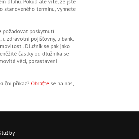
m dluhu. Pokud ale víte, že jste
 do stanoveného termínu, vyhnete
e požadovat poskytnutí
 u zdravotní pojišťovny, u bank,
movitosti. Dlužník se pak jako
eněžité částky od dlužníka se
movité věci, pozastavení
kuční příkaz?
Obraťte
se na nás,
Služby