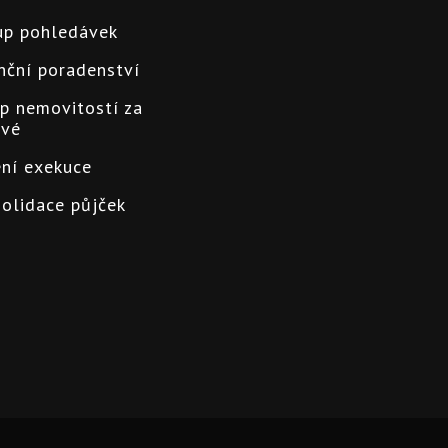
p pohledávek
nční poradenství
p nemovitostí za
ové
ní exekuce
olidace půjček